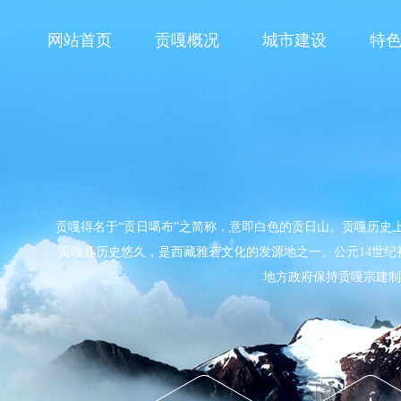
网站首页
贡嘎概况
城市建设
特
贡嘎得名于“贡日噶布”之简称，意即白色的贡日山。贡嘎历史
贡嘎县历史悠久，是西藏雅砻文化的发源地之一。公元14世纪初
地方政府保持贡嘎宗建制，