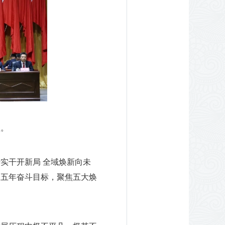
歌。
实干开新局 全域焕新向未
定五年奋斗目标，聚焦五大焕