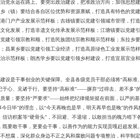
严治党永远在路上。要突出政治建设，把准政治方向；加强思想
各乡（镇）要结合各自区位优势和资源禀赋，打造具有特色的党
空港门户产业发展示范样板；吉雄镇要以党建引领城市管理，打
统文化发展，打造非遗文化传承发展示范样板；江塘镇要以党建
以党建引领宗教和顺，打造民族团结宗教和顺示范样板；东拉乡
板；昌果乡要以党建引领工业经济，打造高原绿色工业发展示范
善治示范样板；朗杰学乡要以党建引领乡村建设，打造宜居宜业
建设是干事创业的关键保障。全县各级党员干部必须将“高标准
记于心、见诸于行。要坚持“高标准”——摒弃“过得去、差不多”
质量；要坚持“严要求”——始终把纪律规矩挺在前面，以严的
日事今日毕”的理念，以“今天再晚也是早，明天再早也是晚”的作风
、信访积案等“硬骨头”，不回避、不退缩，以敢担当的魄力啃下
，既要敢干事，更要会干事，以善作为的能力实现贡嘎赶超发展
、不想腐，深化群众身边不正之风和腐败问题专项整治，科学制