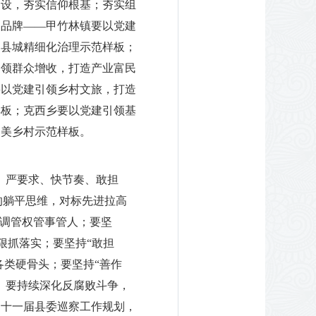
建设，夯实信仰根基；夯实组
建品牌——甲竹林镇要以党建
造县城精细化治理示范样板；
引领群众增收，打造产业富民
要以党建引领乡村文旅，打造
样板；克西乡要以党建引领基
和美乡村示范样板。
、严要求、快节奏、敢担
的躺平思维，对标先进拉高
基调管权管事管人；要坚
狠抓落实；要坚持“敢担
各类硬骨头；要坚持“善作
。要持续深化反腐败斗争，
定十一届县委巡察工作规划，