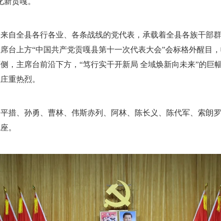
化新贡嘎。
。来自全县各行各业、各条战线的党代表，承载着全县各族干部
席台上方“中国共产党贡嘎县第十一次代表大会”会标格外醒目
侧，主席台前沿下方，“笃行实干开新局 全域焕新向未来”的巨
氛庄重热烈。
、平措、孙勇、曹林、伟斯赤列、阿林、陈长义、陈代军、索朗
就座。