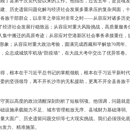
回顾了县第十次党代会以来的工作。他指出，过去五年，是贡嘎
重建、历史遗留问题化解与经济社会发展多重承压的复杂局面，
县各族干部群众，以非常之举应对非常之时——从容应对诸多历
保了经济社会发展行稳致远；从容应对重大风险挑战，高质量服务
人集中搬迁的高原奇迹；从容应对空港新区社会事务承接重任，
新形象；从容应对重大政治考验，圆满完成西藏和平解放70周年、
，众志成城筑牢机场“防疫墙”，在大战大考中交出了优异答卷。
取得，根本在于习近平总书记的掌舵领航，根本在于习近平新时
市委的坚强领导，离不开长沙市的无私援助，更离不开全县各族
孙守英以高度的政治清醒深刻剖析了短板弱项。他强调，问题就
基础设施承载能力不足、城市管理粗放无序、县域财力基础薄弱
量大面广、历史遗留问题交织等七大现实挑战。我们必须强化底
向发力、精准施策。