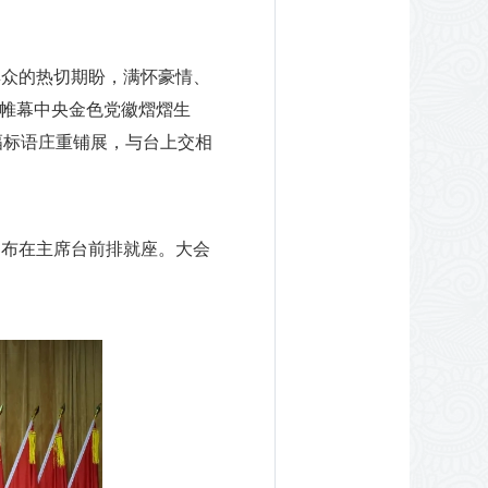
群众的热切期盼，满怀豪情、
，帷幕中央金色党徽熠熠生
幅标语庄重铺展，与台上交相
罗布在主席台前排就座。大会