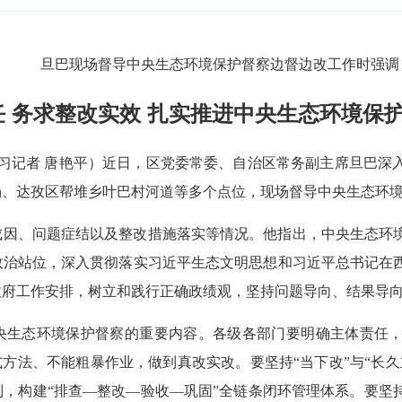
旦巴现场督导中央生态环境保护督察边督边改工作时强调
 务求整改实效 扎实推进中央生态环境保
 见习记者 唐艳平）近日，区党委常委、自治区常务副主席旦巴
场、达孜区帮堆乡叶巴村河道等多个点位，现场督导中央生态环
成因、问题症结以及整改措施落实等情况。他指出，中央生态环
政治站位，深入贯彻落实习近平生态文明思想和习近平总书记在
政府工作安排，树立和践行正确政绩观，坚持问题导向、结果导
央生态环境保护督察的重要内容。各级各部门要明确主体责任
式方法、不能粗暴作业，做到真改实改。要坚持“当下改”与“长
，构建“排查—整改—验收—巩固”全链条闭环管理体系。要坚