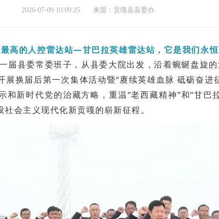
2026-07-09 10:09:25
来源：贡嘎县县委办
拔最高的人控雷达站
—甘巴拉英雄雷达站，它是我们永恒
新一届县委常委班子，从县委大院出发，沿着蜿蜒盘旋
开展换届后第一次集体活动暨“赓续英雄血脉 砥砺奋进
示和新时代党的治藏方略，重温“老西藏精神”和“甘巴
设社会主义现代化新贡嘎的崭新征程。