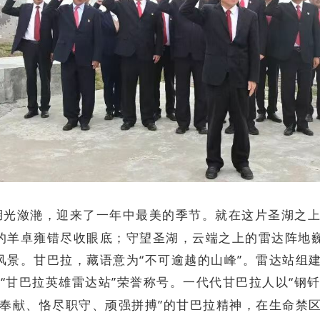
光潋滟，迎来了一年中最美的季节。就在这片圣湖之上，
的羊卓雍错尽收眼底；守望圣湖，云端之上的雷达阵地
景。甘巴拉，藏语意为“不可逾越的山峰”。雷达站组建
予“甘巴拉英雄雷达站”荣誉称号。一代代甘巴拉人以“钢
默奉献、恪尽职守、顽强拼搏”的甘巴拉精神，在生命禁