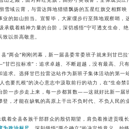
彻雪域云霄，与雷达阵地猎猎飘扬的五星红旗交相辉映
事业的如山担当。宣誓毕，大家缓步行至阵地观察哨，
级承载着精神力量的台阶，深切感悟“宁可透支生命、绝
兵致以崇高敬意。
，
县“两会”刚刚闭幕，新一届县委常委班子就来到甘巴
—“甘巴拉标准”：追求卓越、不断超越，没有最高、只
和追求。选择甘巴拉雷达站作为新班子集体活动的第一
人也要扎根”的决心意志中汲取前行的动力，在“生命禁区”
级台阶一步步走上来，每一步都算数——这就好比新一届
攀登，才能在缺氧的高原上干出不负时代、不负人民的
承载着全县各族干部群众的殷切期望，肩负着推进贡嘎
深刻领悟“两个确立”的决定性意义，始
度为政治标尺，