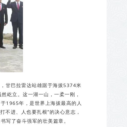
甘巴拉雷达站雄踞于海拔5374米
巍然屹立。这一湖一山，一柔一刚，
于1965年，是世界上海拔最高的人
钎打不进、人也要扎根”的决心意志，
区书写了奋斗强军的壮美篇章。