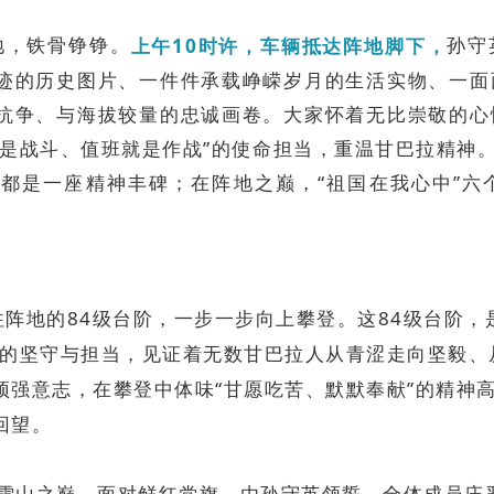
地，铁骨铮铮。
孙守
上午
10
时许
，车辆抵达阵地脚下，
迹的历史图片、一件件承载峥嵘岁月的生活实物、一面
抗争、与海拔较量的忠诚画卷。大家怀着无比崇敬的心
是战斗、值班就是作战”的使命担当，重温甘巴拉精神。
都是一座精神丰碑；在阵地之巅，“祖国在我心中”六
阵地的84级台阶，一步一步向上攀登。这84级台阶，
兵的坚守与担当，见证着无数甘巴拉人从青涩走向坚毅、
强意志，在攀登中体味“甘愿吃苦、默默奉献”的精神高
回望。
米的雪山之巅，面对鲜红党旗，由孙守英领誓，全体成员庄