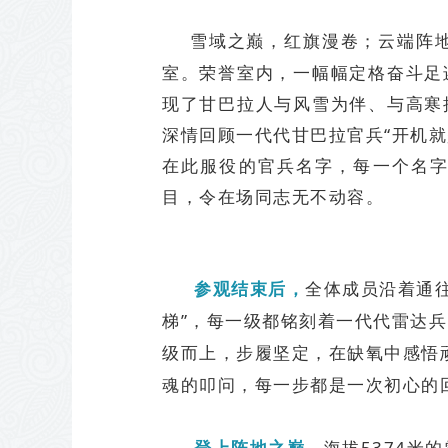
雪域之巅，红旗漫卷；云端阵
室。荣誉室内，一幅幅定格奋斗足
现了甘巴拉人与风雪为伴、与高寒
深情回顾一代代甘巴拉官兵“开机就
在此服役的官兵名字，每一个名字
目，令在场同志无不动容。
参观结束后，
全体成员沿着通往
梯”，每一级都铭刻着一代代雷达
级而上，步履坚定，在缺氧中感悟顽
魂的叩问，每一步都是一次初心的
海拔5374
登上阵地之巅，