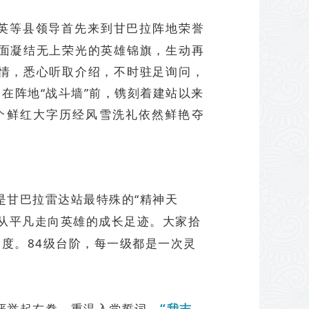
英等县领导首先来到甘巴拉阵地荣誉
面凝结无上荣光的英雄锦旗，生动再
情，悉心听取介绍，不时驻足询问，
在阵地“战斗墙”前，镌刻着建站以来
个鲜红大字历经风雪洗礼依然鲜艳夺
是甘巴拉雷达站最特殊的“精神天
从平凡走向英雄的成长足迹。大家拾
度。84级台阶，每一级都是一次灵
严举起右拳，重温入党誓词。
“我志