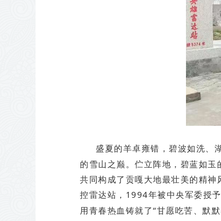
盛夏的羊卓雍错，碧波如洗、湖
的雪山之巅。伫立阵地，碧蓝如玉
共同构成了贡嘎大地最壮美的精神风
控雷达站，1994年被中央军委授
用青春热血铸就了“甘愿吃苦、默