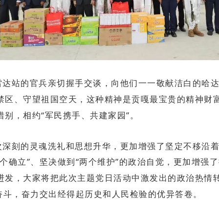
雷达站的官兵亲切握手交谈，向他们一一敬献洁白的哈
禁区、守望祖国空天，这种精神是贡嘎最宝贵的精神财
别，相约“军民携手、共建家园”。
次深刻的灵魂洗礼和思想升华，更加增强了坚定不移沿
个确立”、坚决做到“两个维护”的政治自觉，更加增强
进发，大家将把此次主题党日活动中激发出的政治热情
续奋斗，奋力交出经得起历史和人民检验的优异答卷。