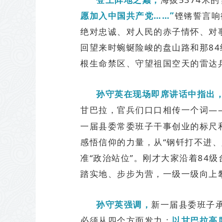
铿锵誓言响
愿加入中国共产党……”
绝对忠诚、对人民的赤子情怀、对
回望来时蜿蜒险峻的盘山路和那84
根生命禁区、守望祖国空天的雷达
孙守英在现场即席讲话中指出
甘巴拉，官兵们口口相传一个词—
一届县委常委班子干事创业的标尺
感悟信仰的力量，从“钢钎打不进、
准“政治站位”。刚才大家沿着84
踏实地、步步为营，一级一级向上
孙守英强调，
新一届县委班子
必须从四个方面发力：
以甘巴拉高