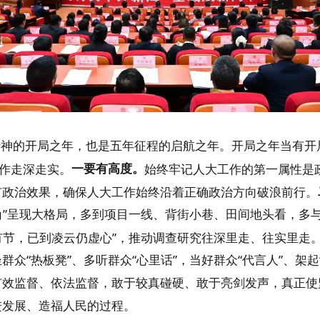
精神的开局之年，也是五年征程的启航之年。开局之年当有开
一要
有
高度。
工作走深走实。
始终牢记人大工作的第一属性是
有政治效果，确保人大工作始终沿着正确政治方向破浪前行。
视角”呈现大格局，多到项目一线、背街小巷、田间地头看，多
先有节，已到凌云仍虚心”，推动调查研究往深里走、往实里走
众“热板凳”、多听群众“心里话”，当好群众“代言人”、架
有效监督、依法监督，敢于较真碰硬、敢于亮剑发声，真正使
进发展、造福人民的过程。