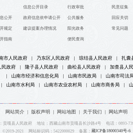
信息公开目录
行政审批
民意征集
息公开
政府信息依申请公开
公共服务
回应关切
开规定
建议提案办理情况
阳光政务
常见问题
开指南
便民查询
南市人民政府
|
乃东区人民政府
|
琼结县人民政府
|
扎囊
人民政府
|
隆子县人民政府
|
曲松县人民政府
|
加查县人
）
|
山南市经济和信息化局
|
山南市民政局
|
山南市司法
|
山南市水利局
|
山南市农业农村局
|
山南市商务局
|
网站简介
|
版权声明
|
网站地图
|
关于我们
|
网站声明
：贡嘎县人民政府 地址：西藏山南市贡嘎县长沙路4号 电话：0893-7392
藏ICP备18000340号-6
©2019-2021 网站标识码：5422000029 备案：