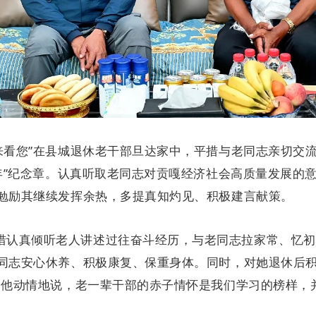
织来看您”在县城退休老干部旦达家中，平措与老同志亲切交
0年”纪念章。认真听取老同志对贡嘎经济社会高质量发展的
勉励其继续发挥余热，多提真知灼见、积极建言献策。
措认真倾听老人讲述过往奋斗经历，与老同志拉家常、忆初
同志安心休养、积极康复、保重身体。同时，对她退休后积
。他动情地说，老一辈干部的赤子情怀是我们学习的榜样，