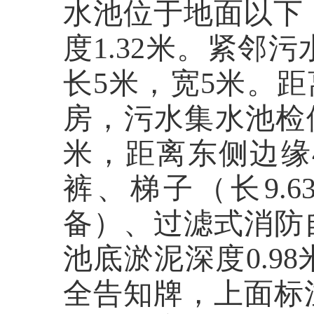
水池位于地面以下
度
1.32
米。紧邻污
长
5
米，宽
5
米。距
房，污水集水池检
米，距离东侧边缘
裤、梯子（长
9.6
备）、过滤式消防
池底淤泥深度
0.98
全告知牌，上面标