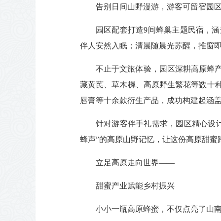
告别日间山野漫游，游客可留宿园区
园区配套打造9间蜂巢主题民宿，
伴人安然入眠；清晨随晨光苏醒，推窗
不止于文旅体验，园区深耕高原蜂
藏黄芪、草木樨、高原野生繁花等数十
唇膏等十余款衍生产品，成功构建起涵
针对游客伴手礼需求，园区精心设
蜂声”的高原山野记忆，让这份高原甜蜜
立足高原走向世界——
甜蜜产业赋能乡村振兴
小小一瓶高原蜂蜜，不仅点亮了山