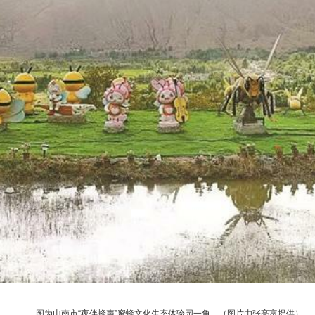
图为山南市“夜伴蜂声”蜜蜂文化生态体验园一角。（图片由张亮富提供）