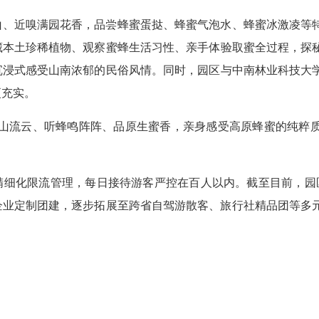
山、近嗅满园花香，品尝蜂蜜蛋挞、蜂蜜气泡水、蜂蜜冰激凌等
藏本土珍稀植物、观察蜜蜂生活习性、亲手体验取蜜全过程，探
沉浸式感受山南浓郁的民俗风情。同时，园区与中南林业科技大
更充实。
雪山流云、听蜂鸣阵阵、品原生蜜香，亲身感受高原蜂蜜的纯粹
精细化限流管理，每日接待游客严控在百人以内。截至目前，园
企业定制团建，逐步拓展至跨省自驾游散客、旅行社精品团等多