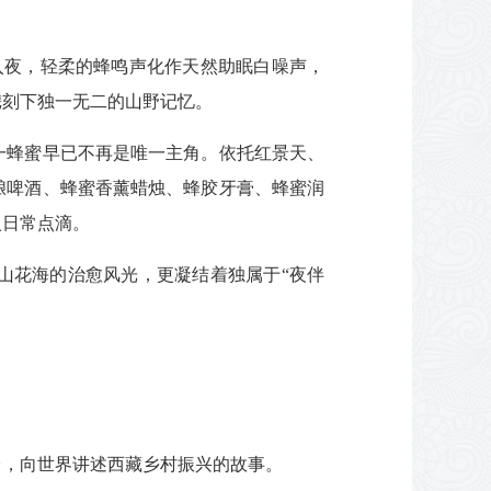
入夜，轻柔的蜂鸣声化作天然助眠白噪声，
镌刻下独一无二的山野记忆。
一蜂蜜早已不再是唯一主角。依托红景天、
酿啤酒、蜂蜜香薰蜡烛、蜂胶牙膏、蜂蜜润
入日常点滴。
山花海的治愈风光，更凝结着独属于“夜伴
台，向世界讲述西藏乡村振兴的故事。