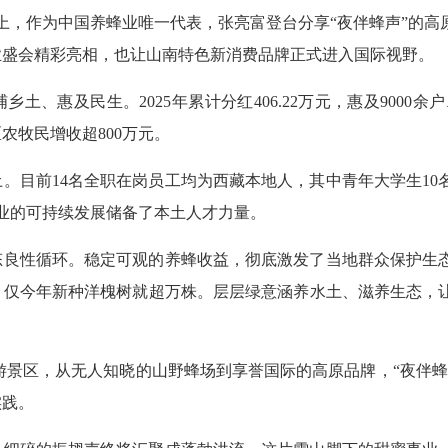
会上，作为中国养蜂业唯一代表，张亮富登台分享“夜伴蜂声”的
业盛会精彩亮相，也让山南特色新消费品牌正式进入国际视野。
土、惠及民生。2025年累计分红406.22万元，惠及9000余
农牧民增收超800万元。
。目前14名全职在岗员工均为西藏本地人，其中青年大学生10
产业的可持续发展储备了本土人才力量。
态良性循环。稳定可观的养蜂收益，彻底激发了当地群众保护生
，仅今年新种洋槐树就超万株。层层绿意涵养水土、滋养生态，
。
游景区，从无人知晓的山野蜂场到享誉国际的高原品牌，“夜伴蜂
实践。