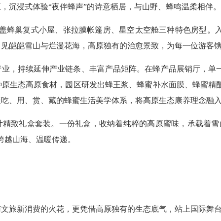
，沉浸式体验“夜伴蜂声”的诗意栖居，与山野、蜂鸣温柔相伴。
涵盖蜂巢复式小屋、张拉膜帐篷房、星空太空舱三种特色房型。
即见皑皑雪山与烂漫花海，高原独有的治愈景致，为每一位游客
产业，持续延伸产业链条、丰富产品矩阵。在蜂产品展销厅，单
种原生态高原食材，园区研发出蜂王浆、蜂蜜补水面膜、蜂蜜精
盖吃、用、赏、藏的蜂蜜生活美学体系，将高原生态康养理念融
计精致礼盒套装。一份礼盒，收纳着纯粹的高原蜜味，承载着雪
跨越山海、温暖传递。
南文旅新消费的火花，更凭借高原独有的生态底气，站上国际舞