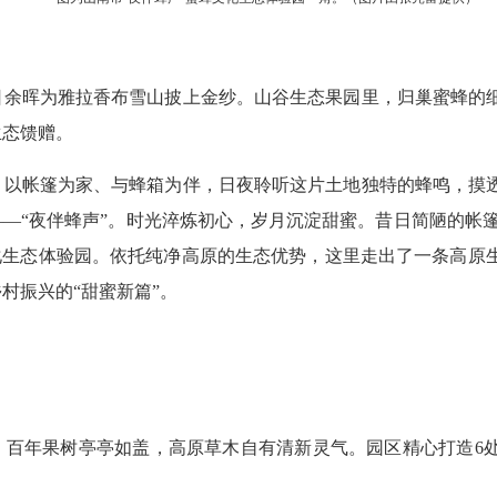
日余晖为雅拉香布雪山披上金纱。山谷生态果园里，归巢蜜蜂的
生态馈赠。
，以帐篷为家、与蜂箱为伴，日夜聆听这片土地独特的蜂鸣，摸
—“夜伴蜂声”。时光淬炼初心，岁月沉淀甜蜜。昔日简陋的帐篷
化生态体验园。依托纯净高原的生态优势，这里走出了一条高原
村振兴的“甜蜜新篇”。
，百年果树亭亭如盖，高原草木自有清新灵气。园区精心打造6