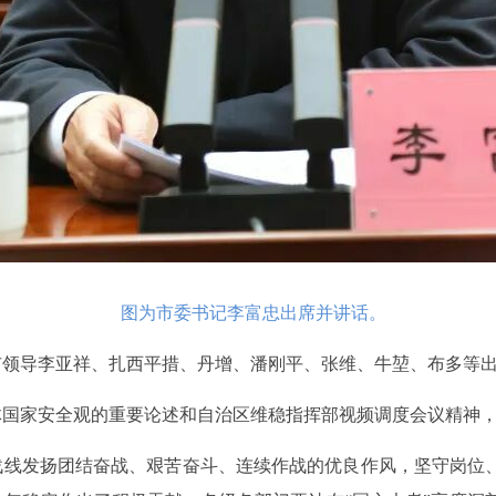
图为市委书记李富忠出席并讲话。
市领导李亚祥、扎西平措、丹增、潘刚平、张维、牛堃、布多等
体国家安全观的重要论述和自治区维稳指挥部视频调度会议精神
战线发扬团结奋战、艰苦奋斗、连续作战的优良作风，坚守岗位