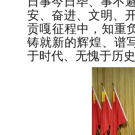
日事今日毕、事不避
安、奋进、文明、开
贡嘎征程中，知重
铸就新的辉煌、谱
于时代、无愧于历