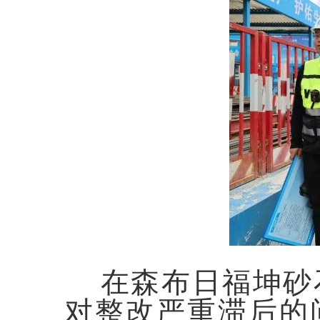
在森布日福坤砂
对整改严重滞后的