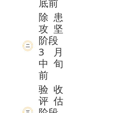
底前
除患
攻坚
阶段
二
3月
中旬
前
验收
评估
阶段
三