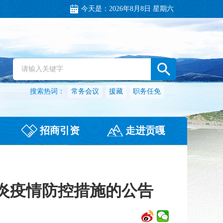
今天是：
2026年8月8日 星期六
搜索热词：
常务会议
援藏
职务任免
招商引资
走进贡嘎
炎疫情防控措施的公告