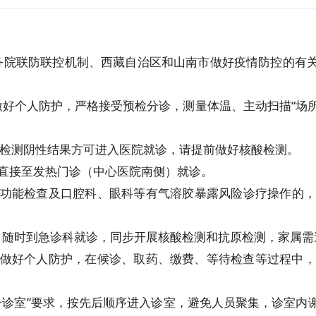
务院联防联控机制、西藏自治区和山南市做好疫情防控的有
好个人防护，严格接受预检分诊，测量体温、主动扫描“场所
酸检测阴性结果方可进入医院就诊，请提前做好核酸检测。
直接至发热门诊（中心医院南侧）就诊。
肺功能检查及口腔科、眼科等有气溶胶暴露风险诊疗操作的，
，随时到急诊科就诊，同步开展核酸检测和抗原检测，家属需
，做好个人防护，在候诊、取药、缴费、等待检查等过程中，
一诊室”要求，按先后顺序进入诊室，避免人员聚集，诊室内