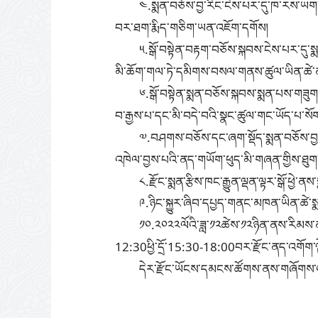
༤.སྨན་བཅོས་བྱ་རིང་ངེས་པར་དུ་ཁ་རས་ཡག་པ
བར་ཐག་རྨིད་གཅིག་ཡན་འཇོག་དགོས།
༥.སྒོ་བསྟེན་བརྟག་བཅོས་སྐབས་ངེས་པར་
མི་ཆོག་གལ་ཏེ་དམིགས་བསལ་གནས་ཚུལ་ཡིན་ཚེ་
༦.སྒོ་བསྟེན་སྨན་བཅོས་སྐབས་སྨན་པས་ག
བ་རྒྱས་པ་དང་མི་བདེ་བའི་སྣང་ཚུལ་གང་ཡོད་པ་ས
༧.བཤགས་བཅོས་དང་ཞག་སྡོད་སྨན་བཅོས་བྱ་དག
འཁེལ་བྱས་པའི་ནད་གཡོག་ཕུད་མི་གཞན་གྱིས་ཐུག་
༨.རྫོང་སྨན་རྩིས་ཁང་རྒྱུན་ལྡན་ལྟར་སྒོ་ཕ
༩.ཉིང་སྐྱུར་ཞིབ་དཔྱད་གནང་མཁན་ཡིན་ཚེ་ས
༡༠.༢༠༢༢ལོའི་ཟླ་༡༢ཚེས་༡༢ཉིན་ནས་རིམས་ནད
12:30ཕྱི་དྲོ་15:30-18:00བར་རྫོང་ནད་འགོག་ལྟ
དེར་རྫོང་ཡོངས་དམངས་ཚོགས་ནས་གཞོགས་འ
གོང་དཀར་རྫོང