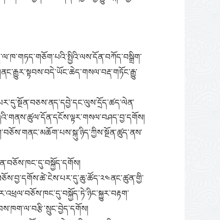
་ལ་ཁ་གཏད་གཅོག་པའི་སྤྱིའི་ལས་དོན་བཀོད་བསྒྲིག་
ནང་རྒྱུར་སྟབས་བདེ་ཡོང་ཆེད་གསལ་བརྡ་གཏོང་རྒྱུ་
པར་དུ་སྔོན་བཅས་ནད་དབྱེ་དང་ལུས་དྲོད་ཚད་ལེན་
གཞིའི་གནས་ཚུལ་དོན་དངོས་ལྟར་གསལ་བཤད་བྱ་དགོས།
ག་
བཅོས་གནང་མཆོག་པས་སྐུ་ཉིད་ཀྱིས་སྔོན་ཚུད་ནས་
ྨན་བཅོས་ཁང་དུ་བསྐྱོད་དགོས།
ཅོས་བྱ་དགོས་ཚེ་ངེས་པར་དུ་ཆུ་ཚོད་༢༤ནང་ཚུན་གྱི་
འཕྲལ་བཅོས་ཁང་དུ་བསྐྱོད་ཏེ་ཉིང་སྐྱུར་བརྟག་
་ཁག་ལ་བརྩི་སྲུང་བྱེད་དགོས།