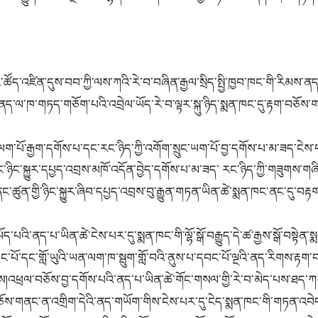
ོད་འཛིན་དུས་བབ་ཀྱི་ལས་ཀའི་རེ་བ་བཞིན་རྒྱལ་སྲིད་སྤྱི་ཁྱབ་ཁང་གི་རིམས་ནད
ས་ནད་ལ་ཁ་
གཏད་གཅོག་པའི་འབྲེལ་ཡོད་རེ་བ་ལྟར་སྐུ་ཉིད་སྨན་ཁང་དུ་རྟག་བཅོས་ག
པོ་རྒྱག་དགོས་པ་དང་རང་ཉིད་ཀྱི་འགོག་སྲུང་ཡག་པོ་བྱ་དགོས་པ་མ་ཟད་ངེས་
ཉིང་སྐྱུར་དཔྱད་འབྲས་མཁོ་འདོན་བྱེད་དགོས་པ་མ་ཟད་ རང་ཉིད་ཀྱི་གཟུགས་
ཚུན་གྱི་ཉིང་སྐྱུར་ཞིབ་དཔྱད་འབྲས་བུ་རྒྱུན་གཏན་ཡིན་ཚེ་སྨན་ཁང་ནང་དུ་བརྟ
་ནད་པ་ཡིན་ཚེ་ངེས་པར་དུ་སྨན་ཁང་གི་ལྷོ་སྒོ་བརྒྱུད་དེ་ཚ་རྒྱས་སྒོ་བསྟེན་ས
བང་པོ་དང་གློ་ཡུའི་ཡན་ལག་ཁ་སྦུག་གློ་བའི་ནུས་པ་དབང་པོ་ལྔའི་ནད་རིགས་རྟག་
བ
གོས།འཕྲལ་བཅོས་བྱ་དགོས་པའི་ནད་པ་ཡིན་ཚེ་གོང་གསལ་གྱི་རེ་བ་མེད་པས་ཐད་ཀར་
ོས་གནང་ན་འགྲིག་དེའི་ནད་གཡོག་གིས་ངེས་པར་དུ་ངེད་སྨན་ཁང་གི་གཏན་འབེབས