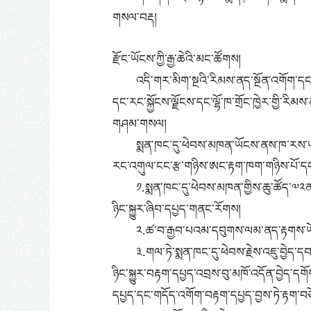
གསལ་བརྡ།
རྫོང་ཡོངས་ཀྱི་རྒྱ་ཆེའི་མང་ཚོགས།
འདི་གར་མིག་སྔའི་རིམས་ནད་སྔོན་འགོག་དང་ཚ
དང་རང་སྐྱོངས་ལྗོངས་དང་ལྷོ་ཁ་གྲོང་ཁྱེར་གྱི་རིམ
གཤམ་གསལ།
སྨན་ཁང་དུ་ཕེབས་མཁན་ཡོངས་ནས་ཁ་རས་ཡག་
རང་འགུལ་ངང་རྩ་གཉིས་ཨང་རྟག་ཁག་གཉིས་པོ་དང་
༡.སྨན་ཁང་དུ་ཕེབས་མཁན་གྱིས་ཆུ་ཚོད་༧༢ནང་
ཉིང་སྐྱུར་ཞིབ་དཔྱད་གནང་རོགས།
༢.ཚ་བ་རྒྱབ་པའམ་དབུགས་ལམ་ནད་རྟགས་ཡོད་པའི
༣.གལ་ཏེ་སྨན་ཁང་དུ་ཕེབས་རྗེས་འཇུ་བྱེད་ད
ཉིང་སྐྱུར་བརྟག་དཔྱད་འབྲས་བུ་མཁོ་འདོན་བྱེད་ད
དཔྱད་དང་གདོད་འགོག་བརྟག་དཔྱད་བྱས་ཏེ་རྟག་བཅ