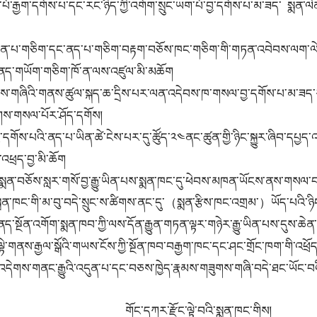
ོ་རྒྱག་དགོས་པ་དང་རང་ཉིད་ཀྱི་འགོག་སྲུང་ཡག་པོ་བྱ་དགོས་པ་མ་ཟད་ སྨན་ལེ
དུ་སྨན་པ་གཅིག་དང་ནད་པ་གཅིག་བརྟག་བཅོས་ཁང་གཅིག་གི་གཏན་འབེབས་ལག་
ལ
ནད་གཡོག་གཅིག་ཁོ་ན་ལས་འཛུལ་མི་མཆོག
ཟུགས་གཞིའི་གནས་ཚུལ་སྐད་ཆ་དྲིས་པར་ལན་འདེབས་ཁ་གསལ་བྱ་དགོས་པ་མ་ཟད
ོགས་གསལ་པོར་ཤོད་དགོས།
ོས་པའི་ནད་པ་ཡིན་ཚེ་ངེས་པར་དུ་ཚོུད་༢༤ནང་ཚུན་གྱི་ཉིང་སྐྱུར་ཞིབ་དཔྱད་
འ
འཕྲད་བྱ་མི་ཆོག
ྱེ་ནས་སྨན་བཅོས་སླར་གསོ་བྱ་རྒྱུ་ཡིན་པས་སྨན་ཁང་དུ་ཕེབས་མཁན་ཡོངས་ནས་གསལ་
ྨན་ཁང་གི་མ་བུ་བདེ་སྲུང་ས་ཚིགས་ནང་དུ་（སྨན་རྩིས་ཁང་འགྲམ་）ཡོད་པའི་ཉིང
་སྔོན་འགོག་སྨན་ཁབ་ཀྱི་ལས་དོན་རྒྱུན་གཏན་ལྟར་གཉེར་རྒྱུ་ཡིན་པས་དུས་ཆེན་
ེ་གནས་རྒྱལ་སྒོའི་གཡས་ངོས་ཀྱི་སྔོན་ཁབ་བརྒྱག་ཁང་དང་ཤང་གྲོང་ཁག་གི་འཕྲ
དེགས་གནང་རྒྱུའི་འདུན་པ་དང་བཅས་ཁྱེད་རྣམས་གཟུགས་གཞི་བདེ་ཐང་ཡོང་
བའ
་ལྟེ་བའི་སྨན་ཁང་གིས།