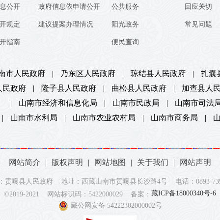
息公开
政府信息依申请公开
公共服务
回应关切
开规定
建议提案办理情况
阳光政务
常见问题
开指南
便民查询
南市人民政府
|
乃东区人民政府
|
琼结县人民政府
|
扎囊
人民政府
|
隆子县人民政府
|
曲松县人民政府
|
加查县人
）
|
山南市经济和信息化局
|
山南市民政局
|
山南市司法
|
山南市水利局
|
山南市农业农村局
|
山南市商务局
|
网站简介
|
版权声明
|
网站地图
|
关于我们
|
网站声明
：贡嘎县人民政府 地址：西藏山南市贡嘎县长沙路4号 电话：0893-7392
藏ICP备18000340号-6
©2019-2021 网站标识码：5422000029 备案：
藏公网安备 54222302000002号