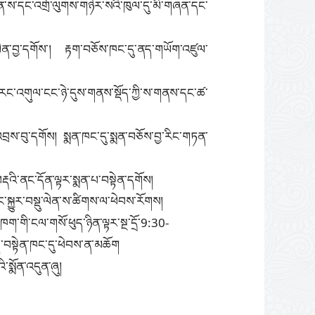
ན་
ས་དང་འགྲོ་ལུགས་གཉེར་སའི་ཁུལ་དུ་མི་གཞན་དང་
ེན་བྱ་དགོས་། རྟག་བཅོས་ཁང་དུ་ནད་གཡོག་འཛུལ་
་རང་
འགུལ་ངང་ཉེ་དུས་གནས་སྡོད་ཀྱི་ས་གནས་དང་ཚ་
བྲས་བུ་དགོས། སྨན་ཁང་དུ་སྨན་བཅོས་བྱ་རིང་གཏན་
བརྡའི་ནང་དོན་ལྟར་སྨན་པ་བསྟེན་དགོས།
་སྐྱུར་བསྡུ་ལེན་ས་ཚིགས་ལ་ཕེབས་རོགས།
ཁག་གི་ངལ་གསོ་ཕུད་ཉིན་ལྟར་སྔ་དྲོ་9:30-
ོད་བསྟེན་ཁང་དུ་ཕེབས་ན་མཆོག
ི་སྨོན་འདུན་ཞུ།