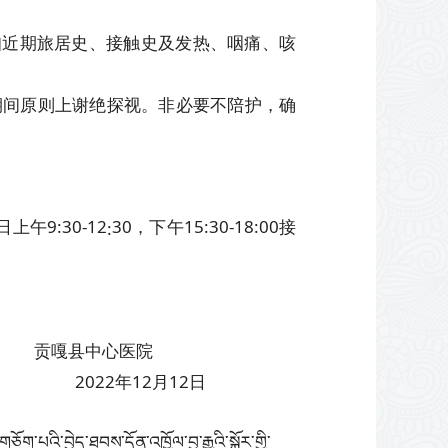
知近期旅居史、接触史及发热、咽痛、咳
期间原则上谢绝探视。非必要不陪护，确
午9:30-12
30，下午15:30-18:00接
:
医院
12月12日
པའི་བྱེད་ཐབས་དོན་འཁྱོལ་བྱ་རྒྱུའི་སྐོར་གྱི་