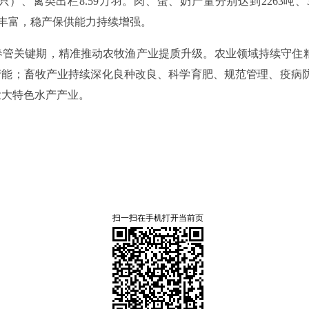
（只）、禽类出栏8.59万羽。肉、蛋、奶产量分别达到2263吨、34
、品类丰富，稳产保供能力持续增强。
管关键期，精准推动农牧渔产业提质升级。农业领域持续守住粮
产能；畜牧产业持续深化良种改良、科学育肥、规范管理、疫病
壮大特色水产产业。
扫一扫在手机打开当前页