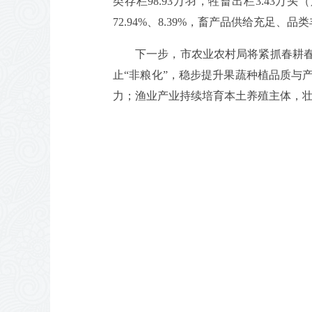
类存栏98.93万羽，牲畜出栏3.43万头
72.94%、8.39%，畜产品供给充足
下一步，市农业农村局将紧抓春耕春
止“非粮化”，稳步提升果蔬种植品质与
力；渔业产业持续培育本土养殖主体，