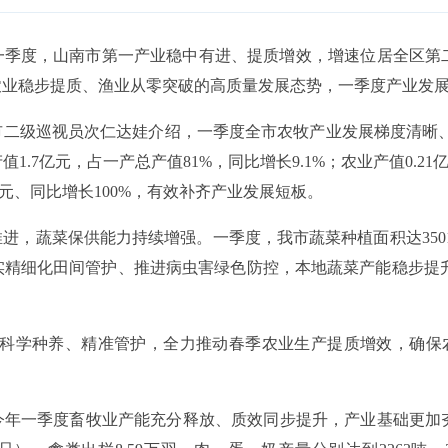
季度，山南市第一产业稳中有进、提质增效，增速位居全区第二，
农业稳步提质、渔业从零突破的高质量发展态势，一季度产业发
市二级巡视员次仁达娃介绍，一季度全市农牧产业发展梯度清晰
.7亿元，占一产总产值81%，同比增长9.1%；农业产值0.21亿
万元、同比增长100%，有效补齐产业发展短板。
，蔬菜保供能力持续增强。一季度，我市蔬菜种植面积达3501亩、
、落实精细化田间管护、推进病虫害绿色防控，本地蔬菜产能稳步提
实科学种养、精准管护，全力推动春季农业生产提质增效，确保
年一季度畜牧业产能充分释放、质效同步提升，产业基础更加夯实